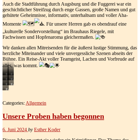
Auch die Stadtführung durch Augsburg und die Fuggerei war ein
geschichtlicher Streifzug durch enge Gassen, große Namen und gut
gehütete Geheimnisse, informativ, unterhaltsam und voller Aha-
Momente
. Für unsere Herren gab es obendrauf eine
„kulturelle Sondervorstellung“ im Brauhaus Riegele, mit
Fachwissen und Hopfenaroma gleichermaßen.
Wir danken allen Mitreisenden für die äußerst lustige Stimmung, das
herzliche Miteinander und viele unvergessliche Szenen abseits der
Bühne. Ein Reise-Akt voller Teamgeist, Lachen und Vorfreude auf
alles, was kommt.
F
F
o
o
Fotos
Fotos
t
t
vom
vom
Fotos
Fotos
o
o
Kabarett-
Augsburger
von
der
Fotos
s
s
Abend
Stadtmarkt
Puppen
Teilnehmer
der
d
d
in
und
im
Teilnehmer
Categories:
Allgemein
e
e
der
Teilnehmern
Brauhaus
und
r
r
Augsburger
im
Riegele
von
T
T
Puppenkiste
Museum
Augsburg
Unsere Proben haben begonnen
e
e
der
während
i
i
Augsburger
der
l
l
Puppenkiste
Stadtführung
6. Juni 2024
by
Esther Koder
n
n
e
e