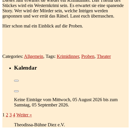
Dieses Jahr erwartet sie wieder ein Krimidinner. Das Thema des
h
h
m
m
Stückes wird ein Westernkrimi sein. Es erwartet sie eine spanende
e
e
Story. Wer wird der Mörder sein, welche Intrigen werden
r
r
gesponnen und wer errät das Rätsel. Lasst euch überraschen.
n
n
w
i
Hier schon mal ein Einblick auf die Proben.
ä
n
h
A
r
u
e
g
n
s
d
b
d
u
Categories:
Allgemein
, Tags:
Krimidinner
,
Proben
,
Theater
e
r
r
g
Z
Kalendar
u
g
r
e
i
s
e
Keine Einträge vom Mittwoch, 05 August 2026 bis zum
n
Samstag, 05 September 2026.
a
c
1
2
3
4
Weiter »
h
A
u
Theodissa-Bühne Diez e.V.
g