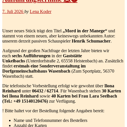
7. Juli 2026
by
Lena Koder
Unser neues Stück trägt den Titel
„Mord in der Manege“
und
stammt von einem neuen, aber keineswegs unbekannten Autor:
unserem derzeit passiven Schauspieler
Henrik Schumacher
.
Aufgrund der großen Nachfrage der letzten Jahre bieten wir
euch
sechs Aufführungen
in der
Gaststätte
Unkelbachs
(Unterdorfstraße 2, 65558 Heistenbach) an. Zusätzlich
findet
erstmals eine Sonderveranstaltung im
Dorfgemeinschaftshaus Wasenbach
(Zum Sportplatz, 56370
Wasenbach) statt.
Die telefonische Vorbestellung erfolgt wie gewohnt über
Ilona
Reinhard
unter
06432 / 62714
. Für Wasenbach stehen
30 Karten
bei Ilona Reinhard
sowie
40 Karten bei Frau Lara Seelbach
(Tel.: +49 15140120476)
zur Verfügung.
! Bitte haltet vor der Bestellung folgende Angaben bereit:
Name und Telefonnummer des Bestellers
Anzahl der Karten